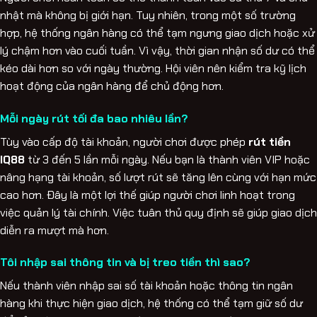
nhật mà không bị giới hạn. Tuy nhiên, trong một số trường
hợp, hệ thống ngân hàng có thể tạm ngưng giao dịch hoặc xử
lý chậm hơn vào cuối tuần. Vì vậy, thời gian nhận số dư có thể
kéo dài hơn so với ngày thường. Hội viên nên kiểm tra kỹ lịch
hoạt động của ngân hàng để chủ động hơn.
Mỗi ngày rút tối đa bao nhiêu lần?
Tùy vào cấp độ tài khoản, người chơi được phép
rút tiền
IQ88
từ 3 đến 5 lần mỗi ngày. Nếu bạn là thành viên VIP hoặc
nâng hạng tài khoản, số lượt rút sẽ tăng lên cùng với hạn mức
cao hơn. Đây là một lợi thế giúp người chơi linh hoạt trong
việc quản lý tài chính. Việc tuân thủ quy định sẽ giúp giao dịch
diễn ra mượt mà hơn.
Tôi nhập sai thông tin và bị treo tiền thì sao?
Nếu thành viên nhập sai số tài khoản hoặc thông tin ngân
hàng khi thực hiện giao dịch, hệ thống có thể tạm giữ số dư