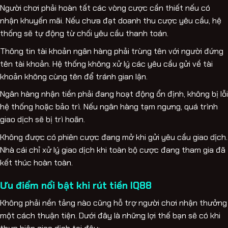
Người chơi phải hoàn tất các vòng cược cần thiết nếu có
nhận khuyến mãi. Nếu chưa đạt doanh thu cược yêu cầu, hệ
thống sẽ tự động từ chối yêu cầu thanh toán.
Thông tin tài khoản ngân hàng phải trùng tên với người đứng
tên tài khoản. Hệ thống không xử lý các yêu cầu gửi về tài
khoản không cùng tên để tránh gian lận.
Ngân hàng nhận tiền phải đang hoạt động ổn định, không bị lỗi
hệ thống hoặc bảo trì. Nếu ngân hàng tạm ngưng, quá trình
giao dịch sẽ bị trì hoãn.
Không được có phiên cược đang mở khi gửi yêu cầu giao dịch.
Nhà cái chỉ xử lý giao dịch khi toàn bộ cược đang tham gia đã
kết thúc hoàn toàn.
Ưu điểm nổi bật khi rút tiền IQ88
Không phải nền tảng nào cũng hỗ trợ người chơi nhận thưởng
một cách thuận tiện. Dưới đây là những lợi thế bạn sẽ có khi