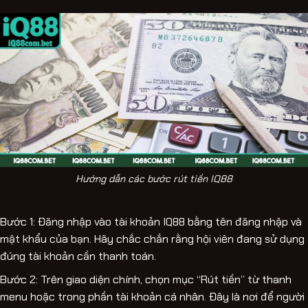
Hướng dẫn các bước rút tiền IQ88
Bước 1: Đăng nhập vào tài khoản IQ88 bằng tên đăng nhập và
mật khẩu của bạn. Hãy chắc chắn rằng hội viên đang sử dụng
đúng tài khoản cần thanh toán.
Bước 2: Trên giao diện chính, chọn mục “Rút tiền” từ thanh
menu hoặc trong phần tài khoản cá nhân. Đây là nơi để người