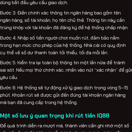
dùng bắt đầu yêu cầu giao dịch.
Bước 3: Điền chính xác thông tin ngân hàng bao gồm tên
ngân hàng, số tài khoản, họ tên chủ thẻ. Thông tin này cần
trùng khớp với tài khoản đã đăng ký để hệ thống chấp nhận.
Bước 4: Nhập số tiền người chơi muốn rút, đảm bảo nằm
trong hạn mức cho phép của hệ thống. Nhà cái có quy định
cụ thể về số dư thanh toán tối thiểu, tối đa mỗi lần.
Bước 5: Kiểm tra lại toàn bộ thông tin một lần nữa để tránh
sai sót. Nếu mọi thứ chính xác, nhấn vào nút “xác nhận” để gửi
yêu cầu.
Bước 6: Hệ thống sẽ tự động xử lý giao dịch trong vòng 5–15
phút. Khoản rút sẽ được gửi đến đúng tài khoản ngân hàng
mà bạn đã cung cấp trong hệ thống.
Một số lưu ý quan trọng khi rút tiền IQ88
Để quá trình diễn ra mượt mà, thành viên cần ghi nhớ một số