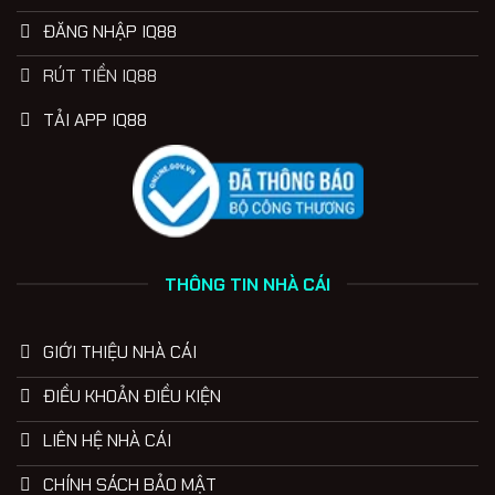
ĐĂNG NHẬP IQ88
RÚT TIỀN IQ88
TẢI APP IQ88
THÔNG TIN NHÀ CÁI
GIỚI THIỆU NHÀ CÁI
ĐIỀU KHOẢN ĐIỀU KIỆN
LIÊN HỆ NHÀ CÁI
CHÍNH SÁCH BẢO MẬT