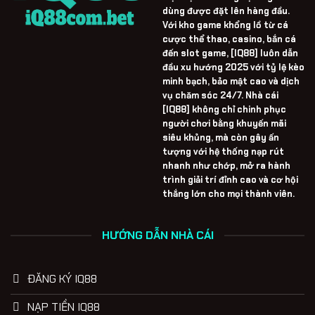
dùng được đặt lên hàng đầu.
Với kho game khổng lồ từ cá
cược thể thao, casino, bắn cá
đến slot game, [IQ88] luôn dẫn
đầu xu hướng 2025 với tỷ lệ kèo
minh bạch, bảo mật cao và dịch
vụ chăm sóc 24/7. Nhà cái
[IQ88] không chỉ chinh phục
người chơi bằng khuyến mãi
siêu khủng, mà còn gây ấn
tượng với hệ thống nạp rút
nhanh như chớp, mở ra hành
trình giải trí đỉnh cao và cơ hội
thắng lớn cho mọi thành viên.
HƯỚNG DẪN NHÀ CÁI
ĐĂNG KÝ IQ88
NẠP TIỀN IQ88