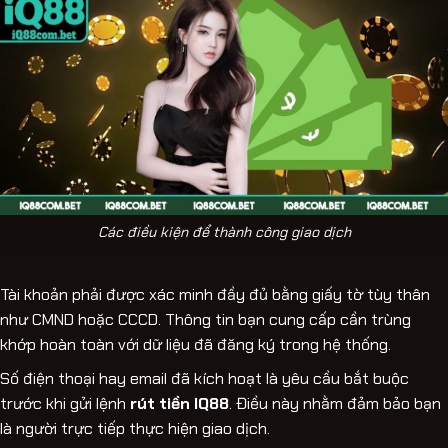
Các điều kiện để thành công giao dịch
Tài khoản phải được xác minh đầy đủ bằng giấy tờ tùy thân
như CMND hoặc CCCD. Thông tin bạn cung cấp cần trùng
khớp hoàn toàn với dữ liệu đã đăng ký trong hệ thống.
Số điện thoại hay email đã kích hoạt là yêu cầu bắt buộc
trước khi gửi lệnh
rút tiền IQ88
. Điều này nhằm đảm bảo bạn
là người trực tiếp thực hiện giao dịch.