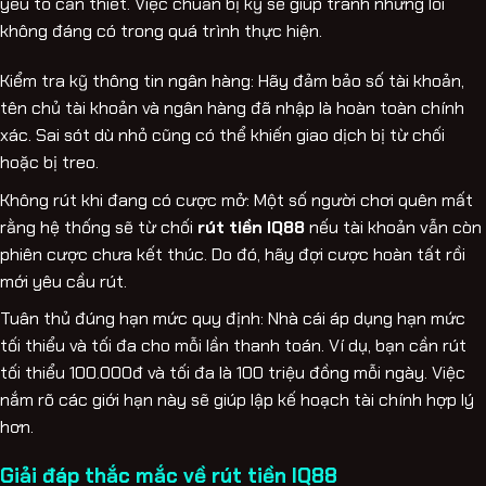
yếu tố cần thiết. Việc chuẩn bị kỹ sẽ giúp tránh những lỗi
không đáng có trong quá trình thực hiện.
Kiểm tra kỹ thông tin ngân hàng: Hãy đảm bảo số tài khoản,
tên chủ tài khoản và ngân hàng đã nhập là hoàn toàn chính
xác. Sai sót dù nhỏ cũng có thể khiến giao dịch bị từ chối
hoặc bị treo.
Không rút khi đang có cược mở: Một số người chơi quên mất
rằng hệ thống sẽ từ chối
rút tiền IQ88
nếu tài khoản vẫn còn
phiên cược chưa kết thúc. Do đó, hãy đợi cược hoàn tất rồi
mới yêu cầu rút.
Tuân thủ đúng hạn mức quy định: Nhà cái áp dụng hạn mức
tối thiểu và tối đa cho mỗi lần thanh toán. Ví dụ, bạn cần rút
tối thiểu 100.000đ và tối đa là 100 triệu đồng mỗi ngày. Việc
nắm rõ các giới hạn này sẽ giúp lập kế hoạch tài chính hợp lý
hơn.
Giải đáp thắc mắc về rút tiền IQ88