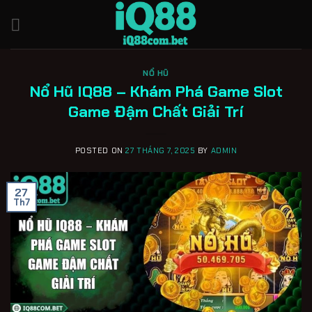
Skip
to
content
NỔ HŨ
Nổ Hũ IQ88 – Khám Phá Game Slot
Game Đậm Chất Giải Trí
POSTED ON
27 THÁNG 7, 2025
BY
ADMIN
27
Th7