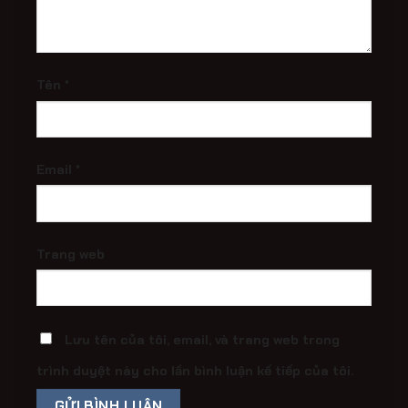
Tên
*
Email
*
Trang web
Lưu tên của tôi, email, và trang web trong
trình duyệt này cho lần bình luận kế tiếp của tôi.