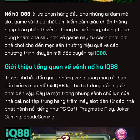
Nổ hũ IQ88
là lựa chọn hàng đầu cho những ai đam mê
slot game và khao khát tìm kiếm cảm giác chiến thắng
ngập tràn phần thưởng. Trong bài viết này, chúng ta sẽ
cùng khám phá sâu hơn về game này từ cách chơi, cơ
chế chơi cho đến mẹo săn thưởng hiệu quả và các
chương trình khuyến mãi độc quyền tại
IQ88
.
Giới thiệu tổng quan về sảnh nổ hũ IQ88
Trước khi bắt đầu quay những vòng quay may rủi, bạn
cần hiểu vì sao
nổ hũ IQ88
lại thu hút đông đảo người
chơi đến vậy. Đây là một trong những sảnh chủ lực của
nhà cái, nơi tập trung hàng trăm máy slot đến từ các nhà
phát hành nổi tiếng như PG Soft, Pragmatic Play, Joker
Gaming, SpadeGaming…