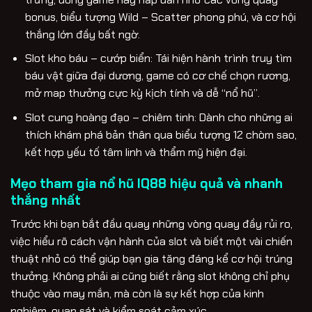
bonus, biểu tượng Wild – Scatter phong phú, và cơ hội
thắng lớn đầy bất ngờ.
Slot kho báu – cướp biển: Tái hiện hành trình truy tìm
báu vật giữa đại dương, game có cơ chế chọn rương,
mở map thưởng cực kỳ kịch tính và dễ “nổ hũ”.
Slot cung hoàng đạo – chiêm tinh: Dành cho những ai
thích khám phá bản thân qua biểu tượng 12 chòm sao,
kết hợp yếu tố tâm linh và thẩm mỹ hiện đại.
Mẹo tham gia nổ hũ IQ88 hiệu quả và nhanh
thắng nhất
Trước khi bạn bắt đầu quay những vòng quay đầy rủi ro,
việc hiểu rõ cách vận hành của slot và biết một vài chiến
thuật nhỏ có thể giúp bạn gia tăng đáng kể cơ hội trúng
thưởng. Không phải ai cũng biết rằng slot không chỉ phụ
thuộc vào may mắn, mà còn là sự kết hợp của kinh
nghiệm, quan sát và kiểm soát cảm xúc.