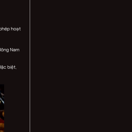
 phép hoạt
 Đông Nam
ặc biệt,