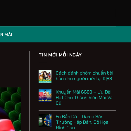
N MÃI
TIN MỚI MỖI NGÀY
Cách đánh phỏm chuẩn bài
bản cho người mới tại IQ88
Khuyến Mãi GG88 – Ưu Đãi
Hot Cho Thành Viên Mới Và
Cũ
Fc Bắn Cá – Game Săn
Thưởng Hấp Dẫn, Đồ Họa
Đỉnh Cao