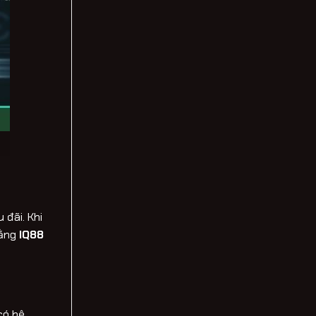
 đãi. Khi
rằng
IQ88
có hệ