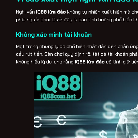
Nghi vấn
IQ88 lừa đảo
không tự nhiên xuất hiện mà chủ
phía người chơi. Dưới đây là các tình huống phổ biến k
Không xác minh tài khoản
Một trong những lý do phổ biến nhất dẫn đến phản ứng
cầu rút tiền. Sân chơi quy định rõ: tất cả tài khoản phả
không hiểu lý do, cho rằng
IQ88 lừa đảo
cố tình giữ tiề