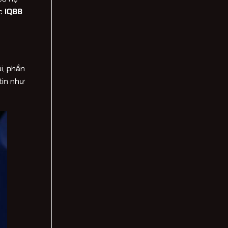
ực
IQ88
i, phần
tin như