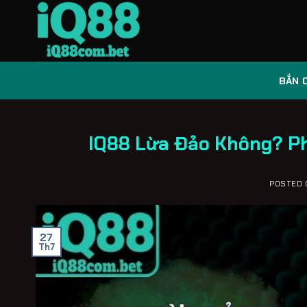
Skip
to
content
BẮN 
IQ88 Lừa Đảo Không? Ph
POSTED
27
Th7