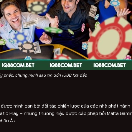
y phép, chứng minh sau tin đồn IQ88 lừa đảo
 được minh oan bởi đối tác chiến lược của các nhà phát hành 
gmatic Play – những thương hiệu được cấp phép bởi Malta Gami
châu Âu.