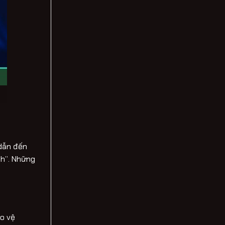
 dẫn đến
nh”. Những
ảo vệ