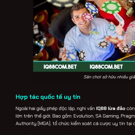
Sân chơi sở hữu nhiều giấ
Hợp tác quốc tế uy tín
Ngoài hai giấy phép độc lập, nghi vấn
IQ88 lừa đảo
còn
lớn trên thế giới. Bao gồm: Evolution, SA Gaming, Pra
Authority (MGA), tổ chức kiểm soát cá cược uy tín tại 