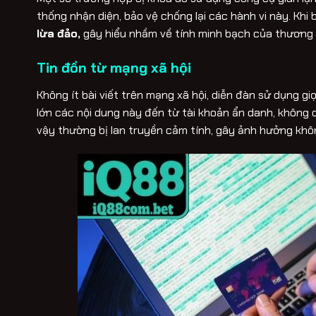
thống nhận diện, bảo vệ chống lại các hành vi này. Khi 
lừa đảo,
gây hiểu nhầm về tính minh bạch của thương 
Tin đồn từ mạng xã hội
Không ít bài viết trên mạng xã hội, diễn đàn sử dụng gi
lớn các nội dung này đến từ tài khoản ẩn danh, không
vậy thường bị lan truyền cảm tính, gây ảnh hưởng khôn