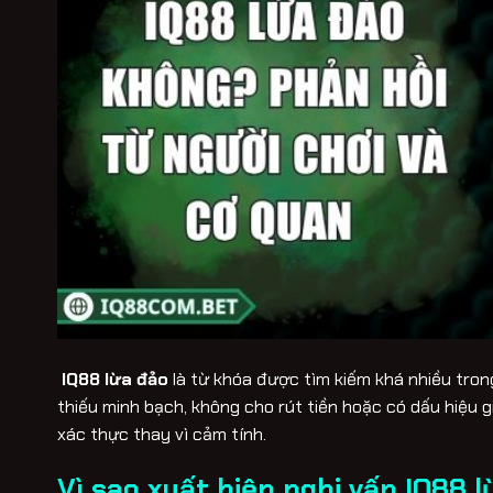
IQ88 lừa đảo
là từ khóa được tìm kiếm khá nhiều tron
thiếu minh bạch, không cho rút tiền hoặc có dấu hiệu 
xác thực thay vì cảm tính.
Vì sao xuất hiện nghi vấn IQ88 