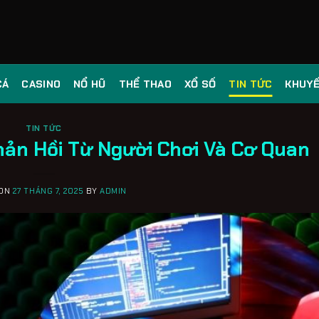
CÁ
CASINO
NỔ HŨ
THỂ THAO
XỔ SỐ
TIN TỨC
KHUYẾ
TIN TỨC
ản Hồi Từ Người Chơi Và Cơ Quan
 ON
27 THÁNG 7, 2025
BY
ADMIN